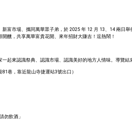
市場、攜同萬華眾子弟，於 2025 年 12 月 13、14 
得開醺，共享萬華富貴花開、來年招財大賺吉！逗熱鬧！
家一起來認識祭典、認識市場、認識美好的地方人情味。導覽結
81巷，靠近龍山寺捷運站3號出口）
歲請勿飲酒」