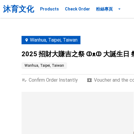
沐育文化
Products
Check Order
粉絲專頁
Wanhua, Taipei, Taiwan
2025 招財大賺吉之祭 ↀᴥↀ 大誕生日
Wanhua, Taipei, Taiwan
Confirm Order Instantly
Voucher and the con