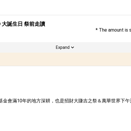
ↀ 大誕生日 祭前走讀
* The amount is 
Expand
基金會滿10年的地方深耕，也是招財大賺吉之祭＆萬華世界下午