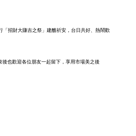
兩日舉行「招財大賺吉之祭」建醮祈安，台日共好、熱鬧歡
束後也歡迎各位朋友一起留下，享用市場美之後