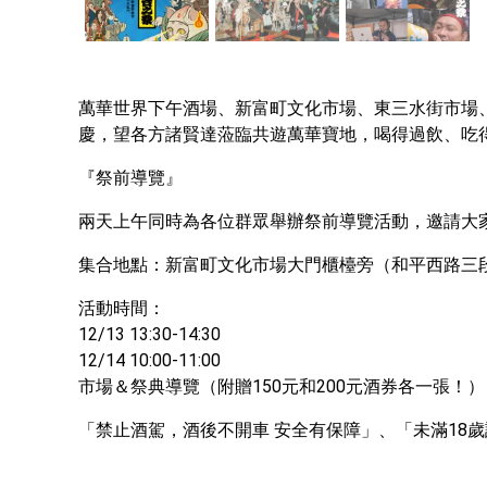
萬華世界下午酒場、新富町文化市場、東三水街市場、新富
慶，望各方諸賢達蒞臨共遊萬華寶地，喝得過飲、吃
『祭前導覽』
兩天上午同時為各位群眾舉辦祭前導覽活動，邀請大
集合地點：新富町文化市場大門櫃檯旁（和平西路三段
活動時間：

12/13 13:30-14:30

12/14 10:00-11:00 

市場＆祭典導覽（附贈150元和200元酒券各一張！）
「禁止酒駕，酒後不開車 安全有保障」、「未滿18