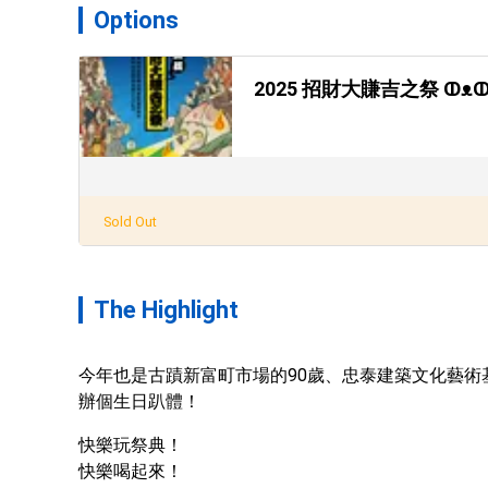
Options
2025 招財大賺吉之祭 ↀᴥ
Sold Out
The Highlight
今年也是古蹟新富町市場的90歲、忠泰建築文化藝術
辦個生日趴體！
快樂玩祭典！

快樂喝起來！
